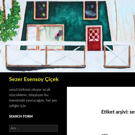
İçeriğe
atla
Ara
Sezer Esensoy Çiçek
umut türküsü oluyor sıcak
sözcüklerin, telaşlıyım bu
mevsimde yavrucağım, her şey
iyiliğin için
Etiket arşivi: se
SEARCH FORM
A
r