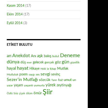
Kasım 2014
(17)
Ekim 2014
(17)
Eylül 2014
(3)
ETIKET BULUTU
Deneme
Anekdot
an
aşk
Anı
bakış
bulut
dünya
gün
göz
düş
gelecek
gerçek
eser
güzellik
hayat
hayal
Mutfak
Hikaye
iz
kitap
Hobi
sevgi
poem
sevinç
Mutluluk
ses
saygı
Sezer'in Mutfağı
sözcük
umut
tuz
un
Tanrı
yürek
zeytinyağı
yaşam
yaşantı
yumurta
yazar
Şiir
ömür
Özlü Söz
ölüm
çiçek