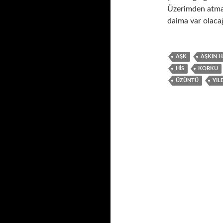
Üzerimden atma
daima var olacağ
AŞK
AŞKIN H
HIS
KORKU
ÜZÜNTÜ
YIL