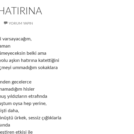
HATIRINA
YORUM YAPIN
ni varsayacağım,
zaman
ümeyeceksin belki ama
olu aşkın hatırına katettiğini
geçmeyi ummadığım sokaklara
nden gecelerce
anamadığım hisler
uş yıldızların etrafında
ştum oysa hep yerine,
şti daha,
nüştü ürkek, sessiz çığlıklarla
sında
ştiren etkisi ile