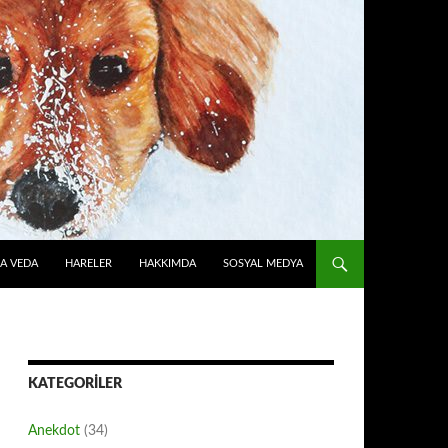
A VEDA
HARELER
HAKKIMDA
SOSYAL MEDYA
KATEGORILER
Anekdot
(34)