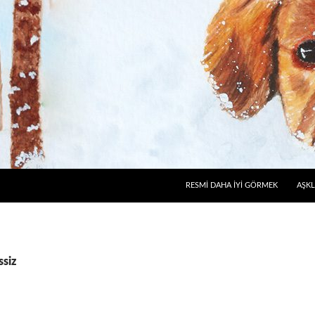
RESMI DAHA İYI GÖRMEK
AŞKL
ssiz