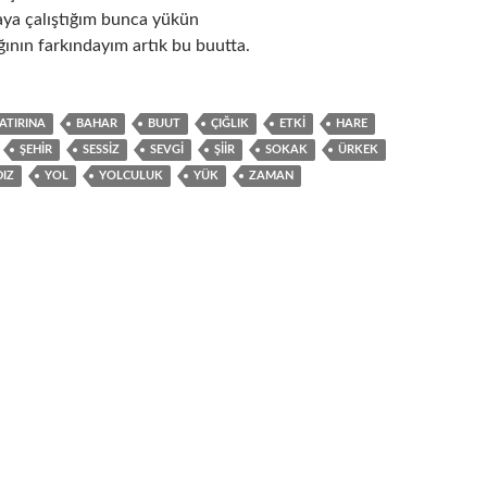
ya çalıştığım bunca yükün
ının farkındayım artık bu buutta.
ATIRINA
BAHAR
BUUT
ÇIĞLIK
ETKI
HARE
ŞEHIR
SESSIZ
SEVGI
ŞIIR
SOKAK
ÜRKEK
DIZ
YOL
YOLCULUK
YÜK
ZAMAN